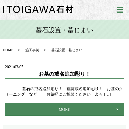
メ
墓石設置・墓じまい
HOME
施工事例
墓石設置・墓じまい
2021/03/05
お墓の戒名追加彫り！
墓石の戒名追加彫り！ 墓誌戒名追加彫り！ お墓のク
リーニング！など お気軽にご相談ください よろ […]
MORE