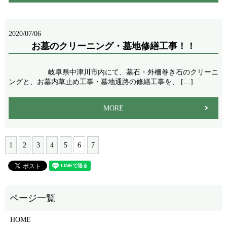
2020/07/06
お墓のクリーニング・墓地修繕工事！！
岐阜県中津川市内にて、墓石・外柵巻き石のクリーニ
ングと、お墓内草止め工事・墓地通路の修繕工事を、 […]
MORE
1
2
3
4
5
6
7
HOME