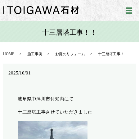
メ
十三層塔工事！！
HOME
施工事例
お庭のリフォーム
十三層塔工事！！
2025/10/01
岐阜県中津川市付知内にて
十三層塔工事させていただきました